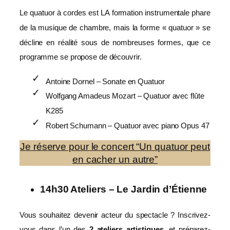
Le quatuor à cordes est LA formation instrumentale phare
de la musique de chambre, mais la forme « quatuor » se
décline en réalité sous de nombreuses formes, que ce
programme se propose de découvrir.
Antoine Dornel – Sonate en Quatuor
Wolfgang Amadeus Mozart – Quatuor avec flûte
K285
Robert Schumann – Quatuor avec piano Opus 47
Je réserve pour le concert “Un quatuor peut
en cacher un autre”
14h30 Ateliers – Le Jardin d’Étienne
Vous souhaitez devenir acteur du spectacle ? Inscrivez-
vous dans l’un des
2 ateliers artistiques
, et préparez-